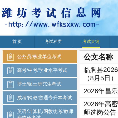
首 页
考试种类
考试大纲
Home
公文名称
公务员/事业单位考试
临朐县20
高考/中考/学业水平考试
（8月5日）
博士/硕士研究生考试
2026年
成考/网教/普通专升本考试
2026年
英语/计算机/网教统考/教师
师选岗公告
资格证考试